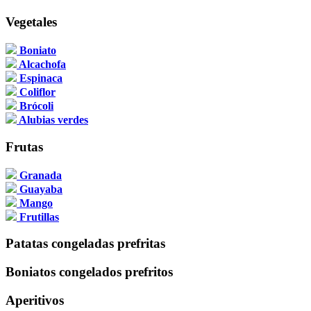
Vegetales
Boniato
Alcachofa
Espinaca
Coliflor
Brócoli
Alubias verdes
Frutas
Granada
Guayaba
Mango
Frutillas
Patatas congeladas prefritas
Boniatos congelados prefritos
Aperitivos